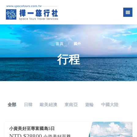
/
首頁
國外
行程
全部
日韓
歐美紐澳
東南亞
遊輪
中國大陸
小資美好至尊富國島5日
28800
小資美好至尊