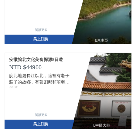
閱讀更多
馬上訂購
東南亞
安徽皖北文化美食探源8日遊
44900
皖北地處長江以北，這裡有老子
莊子的故鄉，有著劉邦和項羽的
糾纏
閱讀更多
馬上訂購
中國大陸