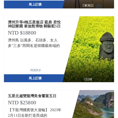
馬上訂購
東南亞
濟州升等4晚五星飯店 藍鼎 君悅
神話樂園 泰迪熊博物 騎駱駝5日
18800
濟州島 以風多、石頭多、女人
多“三多“而聞名是韓國最南端的
閱讀更多
馬上訂購
日韓
五星北越雙龍灣美食饗宴五日
25800
【下龍灣國賓號大遊輪】 2023年
2月11日全新打造而成的