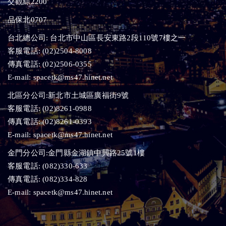
交觀綜2200
品保北0707
台北總公司: 台北市中山區長安東路2段110號7樓之一
客服電話:
(02)2504-8008
傳真電話:
(02)2506-0355
E-mail:
spacetk@ms47.hinet.net
北區分公司:新北市土城區廣福街9號
客服電話:
(02)8261-0988
傳真電話:
(02)8261-0393
E-mail:
spacetk@ms47.hinet.net
金門分公司:金門縣金湖鎮中興路25號1樓
客服電話:
(082)330-633
傳真電話:
(082)334-828
E-mail:
spacetk@ms47.hinet.net