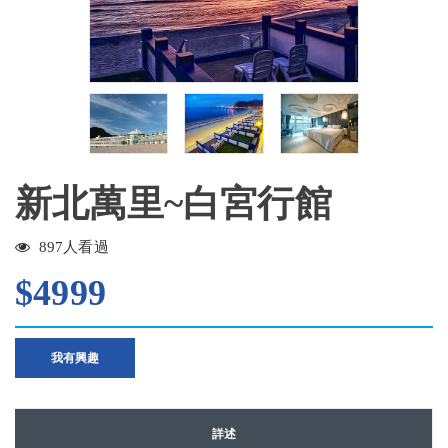
新北萬里~白宮行館
897人看過
$4999
我有興趣
詳述