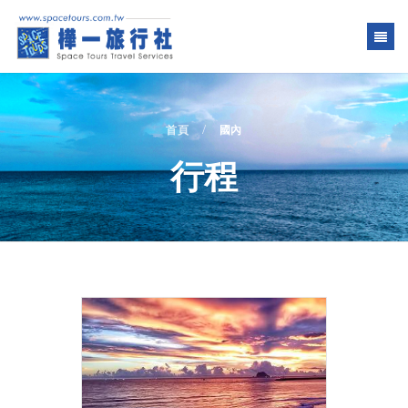
/
首頁
國內
行程