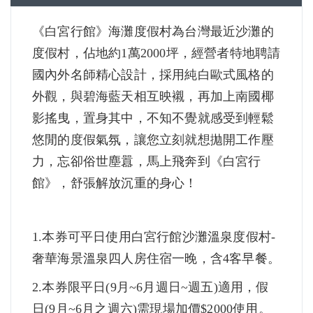
《白宮行館》海灘度假村為台灣最近沙灘的
度假村，佔地約1萬2000坪，經營者特地聘請
國內外名師精心設計，採用純白歐式風格的
外觀，與碧海藍天相互映襯，再加上南國椰
影搖曳，置身其中，不知不覺就感受到輕鬆
悠閒的度假氣氛，讓您立刻就想拋開工作壓
力，忘卻俗世塵囂，馬上飛奔到《白宮行
館》，舒張解放沉重的身心！
1.本券可平日使用白宮行館沙灘溫泉度假村-
奢華海景溫泉四人房住宿一晚，含4客早餐。
2.本券限平日(9月~6月週日~週五)適用，假
日(9月~6月之週六)需現場加價$2000使用。